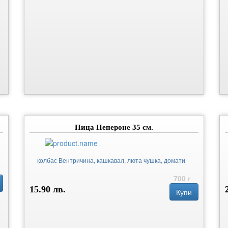
Пица Пепероне 35 см.
колбас Вентричина, кашкавал, люта чушка, домати
700 г
15.90 лв.
Купи