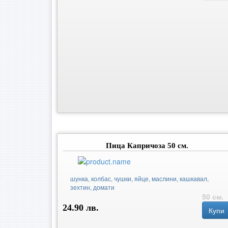
Пица Капричоза 50 см.
шунка, колбас, чушки, яйце, маслини, кашкавал,
зехтин, домати
50 см.
24.90 лв.
Купи