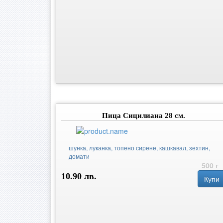
Пица Сицилиана 28 см.
шунка, луканка, топено сирене, кашкавал, зехтин,
домати
500 г
10.90 лв.
Купи