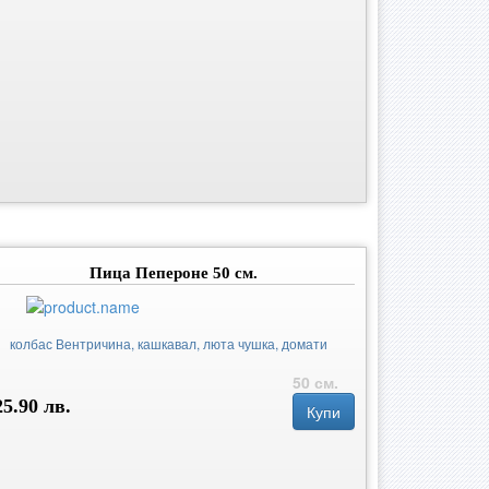
Пица Пепероне 50 см.
колбас Вентричина, кашкавал, люта чушка, домати
50 см.
25.90 лв.
Купи