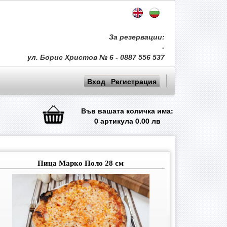
За резервации:
-
ул. Борис Христов № 6 - 0887 556 537
Вход
Регистрация
Във вашата количка има:
0
артикула
0.00
лв
Пица Марко Поло 28 см