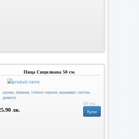
Пица Сицилиана 50 см.
шунка, луканка, топено сирене, кашкавал, зехтин,
домати
50 см.
25.90 лв.
Купи