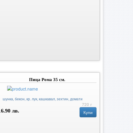
Пица Рома 35 см.
шунка, бекон, кр. лук, кашкавал, зехтин, домати
720 г
16.90 лв.
Купи