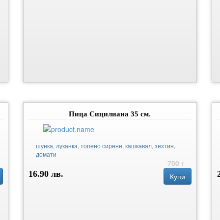
Пица Сицилиана 35 см.
шунка, луканка, топено сирене, кашкавал, зехтин,
домати
700 г
16.90 лв.
Купи