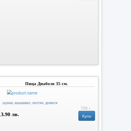
Пица Диаболо 35 см.
шунка, кашкавал, зехтин, домати
700 г
13.90 лв.
Купи