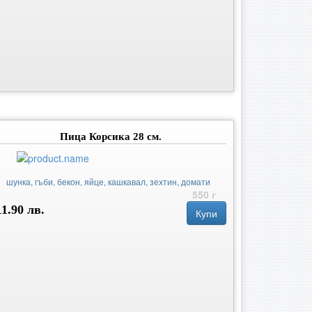
Пица Корсика 28 см.
шунка, гъби, бекон, яйце, кашкавал, зехтин, домати
550 г
11.90 лв.
Купи