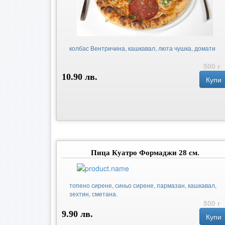
колбас Вентричина, кашкавал, люта чушка, домати
500 г
10.90 лв.
Купи
Пица Куатро Формаджи 28 см.
топено сирене, синьо сирене, пармазан, кашкавал,
зехтин, сметана.
500 г
9.90 лв.
Купи