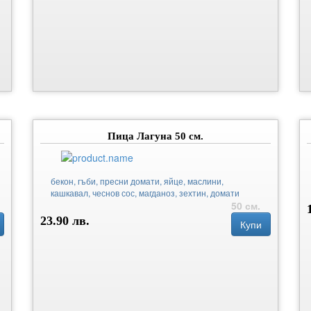
Пица Лагуна 50 см.
бекон, гъби, пресни домати, яйце, маслини,
кашкавал, чеснов сос, магданоз, зехтин, домати
50 см.
23.90 лв.
Купи