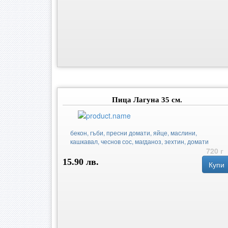
Пица Лагуна 35 см.
бекон, гъби, пресни домати, яйце, маслини,
кашкавал, чеснов сос, магданоз, зехтин, домати
720 г
15.90 лв.
Купи