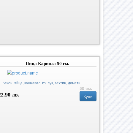
Пица Кариола 50 см.
бекон, яйце, кашкавал, кр. лук, зехтин, домати
50 см.
22.90 лв.
Купи