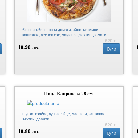
бекон, гъби, пресни домати, яйце, маслини,
кашкавал, чеснов сос, магданоз, зехтин, домати
520 г
10.90 лв.
Купи
Пица Капричоза 28 см.
шунка, колбас, чушки, яйце, маслини, кашкавал,
зехтин, домати
520 г
10.80 лв.
Купи