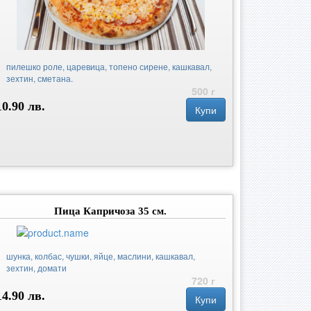
пилешко роле, царевица, топено сирене, кашкавал,
зехтин, сметана.
500 г
10.90 лв.
Купи
Пица Капричоза 35 см.
шунка, колбас, чушки, яйце, маслини, кашкавал,
зехтин, домати
720 г
14.90 лв.
Купи