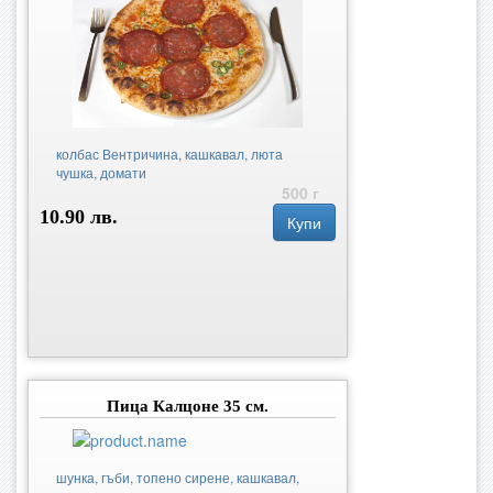
колбас Вентричина, кашкавал, люта
чушка, домати
500 г
10.90 лв.
Купи
Пица Калцоне 35 см.
шунка, гъби, топено сирене, кашкавал,