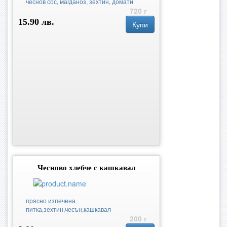
чеснов сос, магданоз, зехтин, домати
720 г
15.90 лв.
Купи
Чесново хлебче с кашкавал
прясно изпечена
питка,зехтин,чесън,кашкавал
200 г