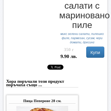
салати с
мариновано
пиле
микс зелени салати, пилешко
филе, пармезан, сусам, чери
домати, дресинг
350 г
Купи
9.90 лв.
Хора поръчали този продукт
поръчаха също ...
Пица Пепероне 28 см.