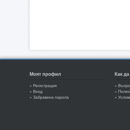
Моят профил
Как д
» Регистрация
» Въпр
» Вход
» Полез
» Забравена парола
» Услов