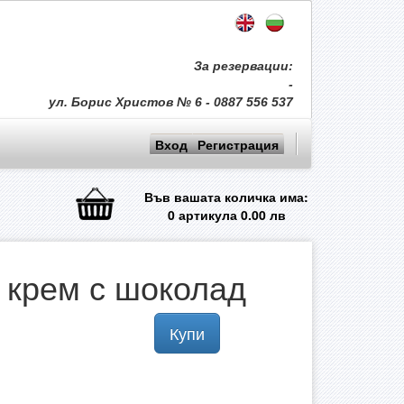
За резервации:
-
ул. Борис Христов № 6 - 0887 556 537
Вход
Регистрация
Във вашата количка има:
0
артикула
0.00
лв
 крем с шоколад
Купи