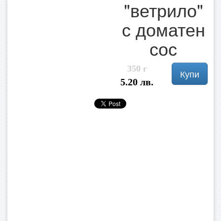
"ветрило"
с доматен
сос
350 г
Купи
5.20 лв.