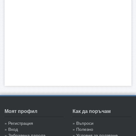
Моят профил
Как да поръчам
» Регистрация
» Въпроси
» Вход
» Полезно
» Забравена парола
» Условия за ползване