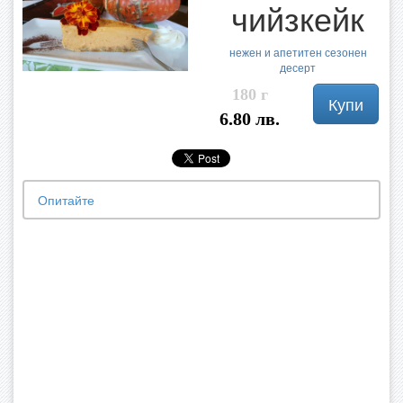
чийзкейк
нежен и апетитен сезонен
десерт
180 г
Купи
6.80 лв.
Опитайте