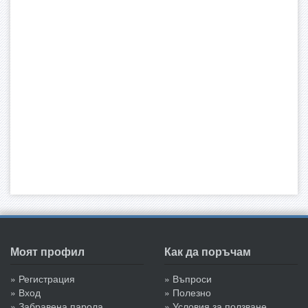
Моят профил
Как да поръчам
» Регистрация
» Въпроси
» Вход
» Полезно
» Забравена парола
» Условия за ползване