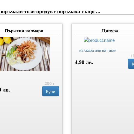
поръчали този продукт поръчаха също ...
Пържени калмари
Ципура
на скара или на тиган
1
4.90 лв.
200 г
0 лв.
Купи