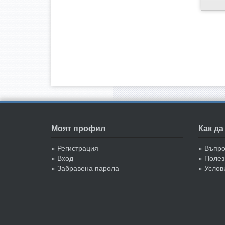
Моят профил
Как д
» Регистрация
» Въпр
» Вход
» Полез
» Забравена парола
» Услов