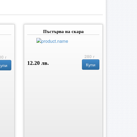
Пъстърва на скара
280 г
00 г
12.20 лв.
Купи
Купи