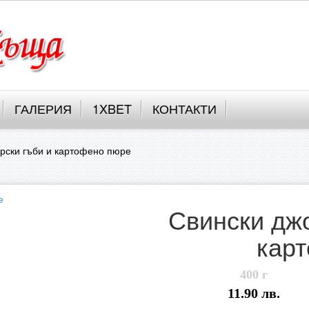
ГАЛЕРИЯ
1XBET
КОНТАКТИ
орски гъби и картофено пюре
Свински джо
кар
400 г
11.90 лв.