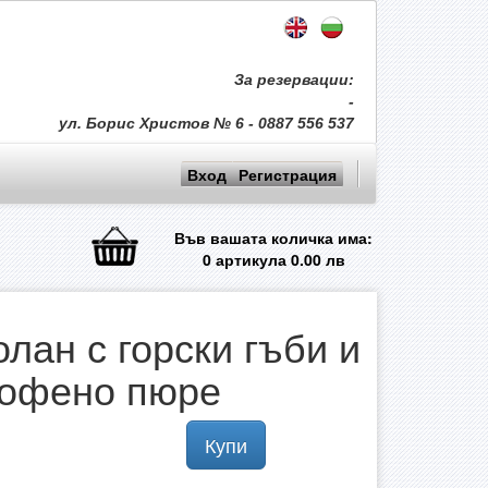
За резервации:
-
ул. Борис Христов № 6 - 0887 556 537
Вход
Регистрация
Във вашата количка има:
0
артикула
0.00
лв
лан с горски гъби и
тофено пюре
Купи