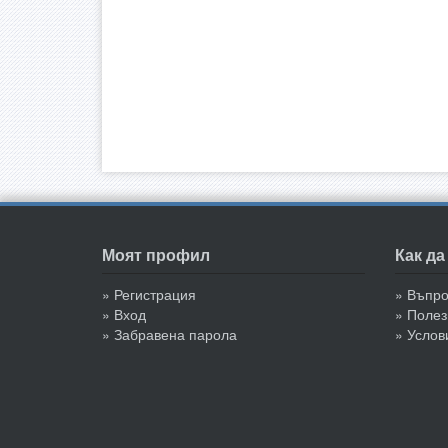
Моят профил
Как д
» Регистрация
» Въпр
» Вход
» Полез
» Забравена парола
» Услов