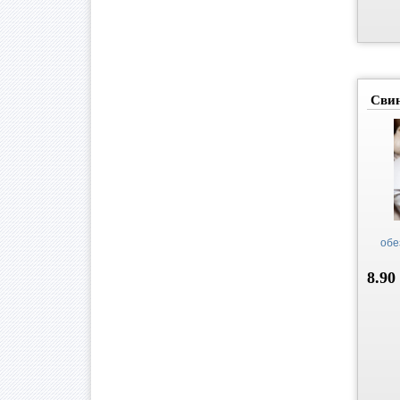
Свин
обе
8.90