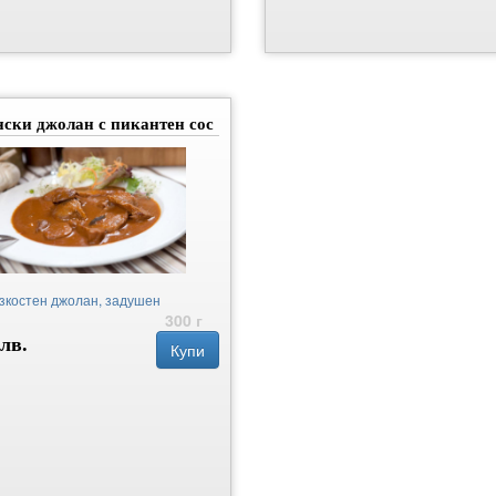
ски джолан с пикантен сос
зкостен джолан, задушен
300 г
 лв.
Купи