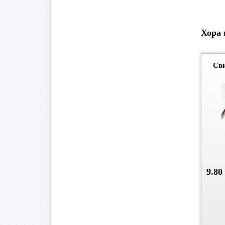
Хора 
Св
9.80