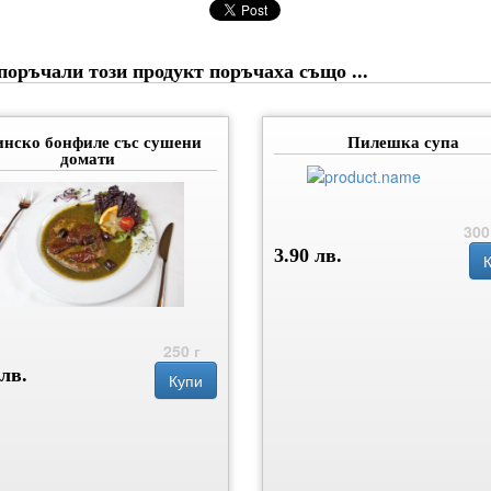
поръчали този продукт поръчаха също ...
инско бонфиле със сушени
Пилешка супа
домати
300
3.90 лв.
250 г
 лв.
Купи