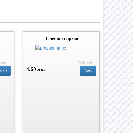
Телешко варено
 мл
300 мл
4.60 лв.
Купи
Купи