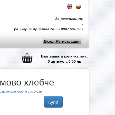
За резервации:
-
ул. Борис Христов № 6 - 0887 556 537
Вход
Регистрация
Във вашата количка има:
0
артикула
0.00
лв
мово хлебче
о изпечено хлебче със сусам
Купи