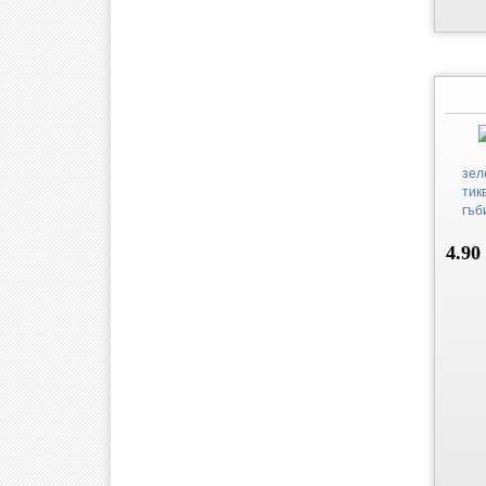
зел
тик
гъб
4.90