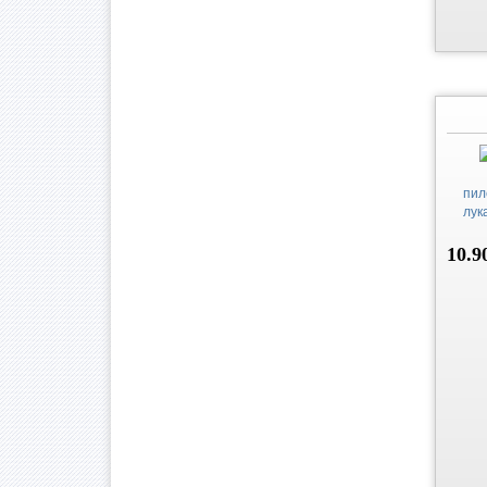
пил
лук
10.9