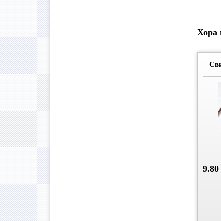
Хора 
Св
9.80