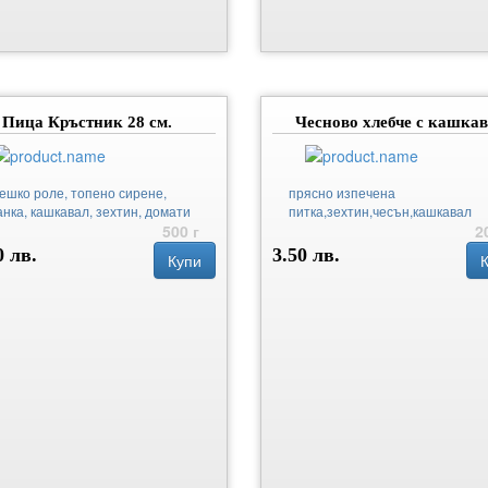
Пица Кръстник 28 см.
Чесново хлебче с кашка
ешко роле, топено сирене,
прясно изпечена
анка, кашкавал, зехтин, домати
питка,зехтин,чесън,кашкавал
500 г
2
0 лв.
3.50 лв.
Купи