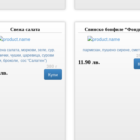
Свежа салата
Свинско бонфиле “Фонд
ена салата, моркови, зеле, сур.
пармезан, пушено сирене, сме
вички, чушки, царевица, сурови
2
и, броколи, сос “Салатен”)
11.90 лв.
380 г
 лв.
Купи