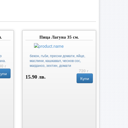
.
Пица Лагуна 35 см.
о
бекон, гъби, пресни домати, яйце,
ана.
маслини, кашкавал, чеснов сос,
00 г
магданоз, зехтин, домати
720 г
Купи
15.90 лв.
Купи