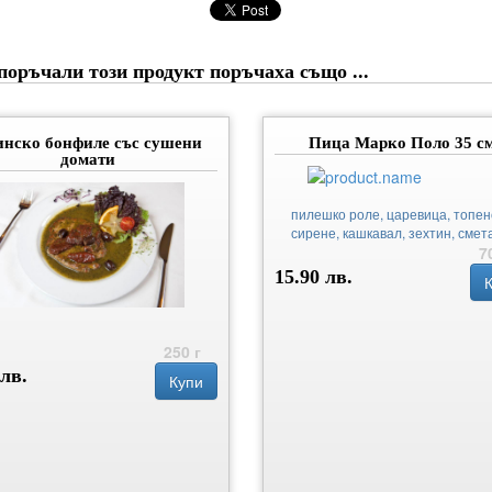
поръчали този продукт поръчаха също ...
инско бонфиле със сушени
Пица Марко Поло 35 см
домати
пилешко роле, царевица, топен
сирене, кашкавал, зехтин, смет
7
15.90 лв.
250 г
 лв.
Купи