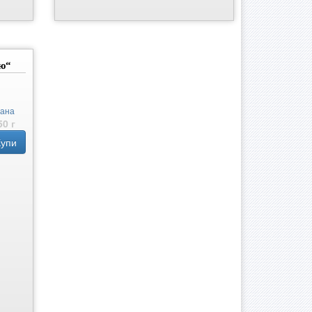
ю“
тана
50 г
Купи