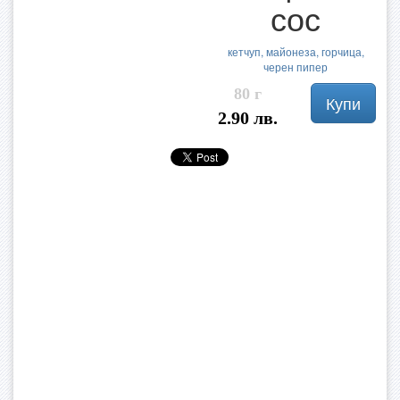
сос
кетчуп, майонеза, горчица,
черен пипер
80 г
Купи
2.90 лв.