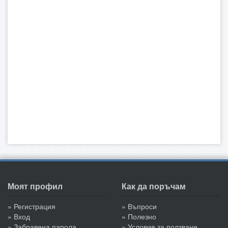
Моят профил
Как да поръчам
» Регистрация
» Въпроси
» Вход
» Полезно
» Забравена парола
» Условия за ползване