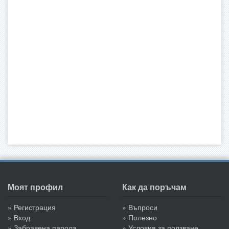
Моят профил
Как да поръчам
» Регистрация
» Въпроси
» Вход
» Полезно
» Забравена парола
» Условия за ползване