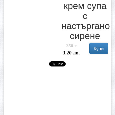
крем супа
с
настъргано
сирене
350 г
Купи
3.20 лв.