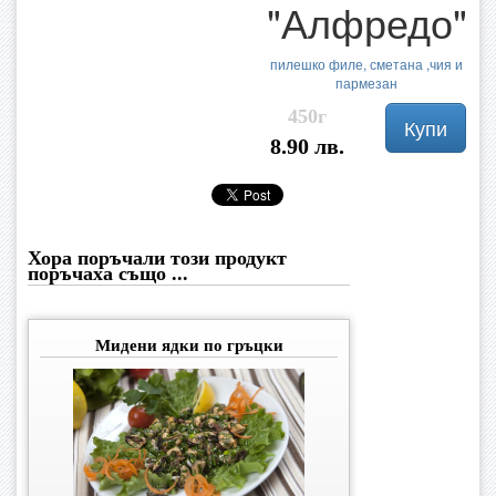
"Алфредо"
пилешко филе, сметана ,чия и
пармезан
450г
Купи
8.90 лв.
Хора поръчали този продукт
поръчаха също ...
Мидени ядки по гръцки