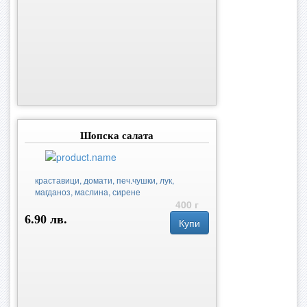
Шопска салата
краставици, домати, печ.чушки, лук,
магданоз, маслина, сирене
400 г
6.90 лв.
Купи