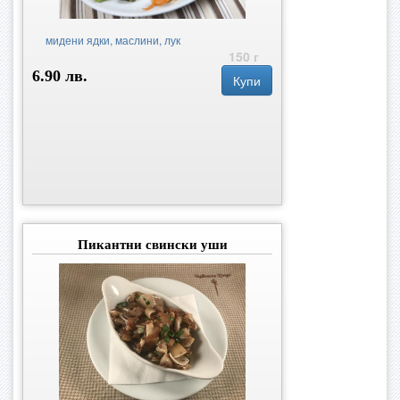
мидени ядки, маслини, лук
150 г
6.90 лв.
Купи
Пикантни свински уши