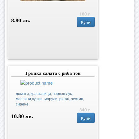
180 г
8.80 лв.
Купи
Гръцка салата с риба тон
домати, краставици, червен лук,
маслини,чушки, марули, риган, зехтин,
сирене
340 г
10.80 лв.
Купи