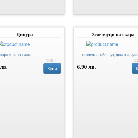
Ципура
Зеленчуци на скара
скара или на тиган
тиквичка, гъби, лук, домати, чуш
100 г
2
 лв.
6.90 лв.
Купи