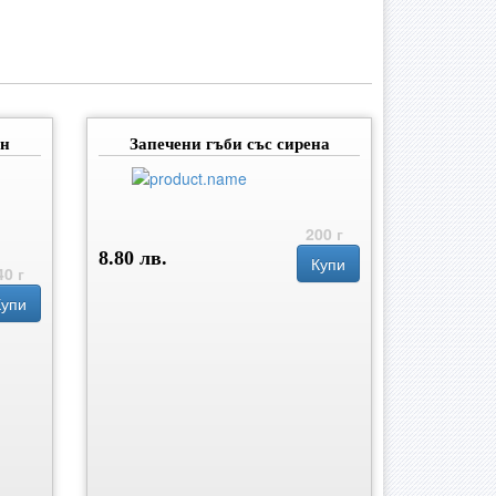
он
Запечени гъби със сирена
200 г
8.80 лв.
Купи
40 г
Купи