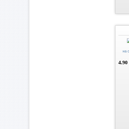
на 
4.90