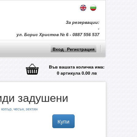
За резервации:
-
ул. Борис Христов № 6 - 0887 556 537
Вход
Регистрация
Във вашата количка има:
0
артикула
0.00
лв
иди задушени
копър, чесън, зехтин
Купи