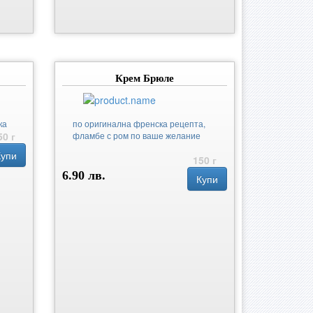
Крем Брюле
ка
по оригинална френска рецепта,
50 г
фламбе с ром по ваше желание
Купи
150 г
6.90 лв.
Купи