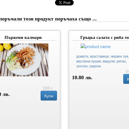
поръчали този продукт поръчаха също ...
Пържени калмари
Гръцка салата с риба т
домати, краставици, червен лук,
маслини,чушки, марули, риган,
зехтин, сирене
3
10.80 лв.
200 г
0 лв.
Купи