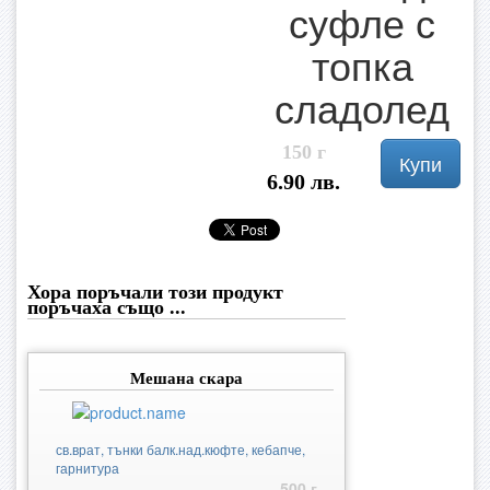
суфле с
топка
сладолед
150 г
Купи
6.90 лв.
Хора поръчали този продукт
поръчаха също ...
Мешана скара
св.врат, тънки балк.над.кюфте, кебапче,
гарнитура
500 г