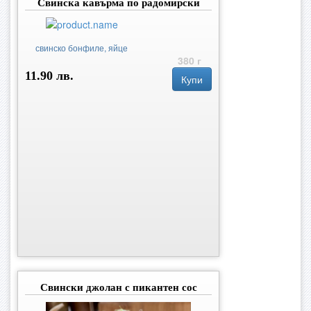
Свинска кавърма по радомирски
свинско бонфиле, яйце
380 г
11.90 лв.
Купи
Свински джолан с пикантен сос