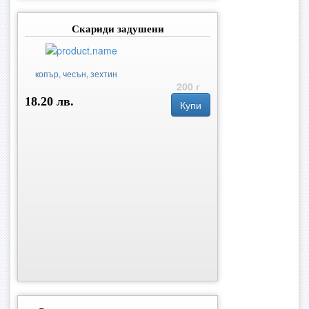
Скариди задушени
копър, чесън, зехтин
200 г
18.20 лв.
Купи