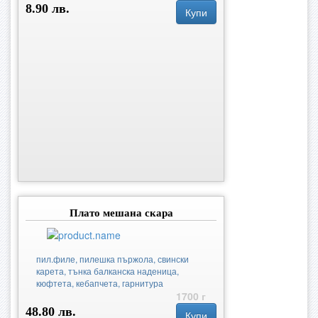
8.90 лв.
Купи
Плато мешана скара
пил.филе, пилешка пържола, свински
карета, тънка балканска наденица,
кюфтета, кебапчета, гарнитура
1700 г
48.80 лв.
Купи