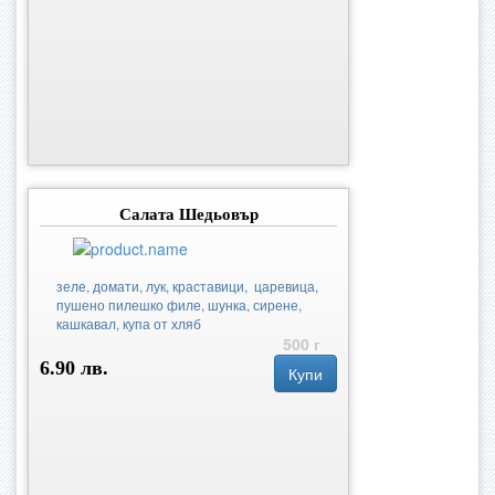
Салата Шедьовър
зеле, домати, лук, краставици, царевица,
пушено пилешко филе, шунка, сирене,
кашкавал, купа от хляб
500 г
6.90 лв.
Купи