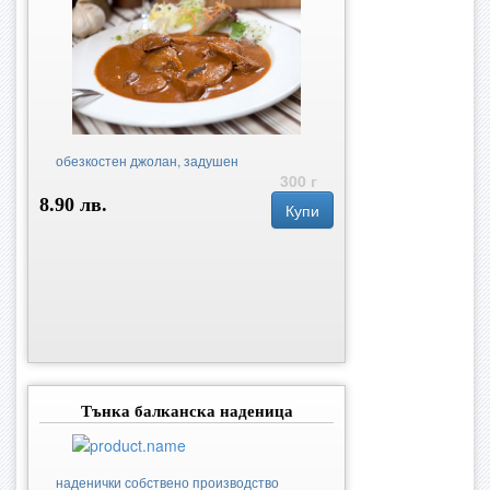
обезкостен джолан, задушен
300 г
8.90 лв.
Купи
Тънка балканска наденица
наденички собствено производство