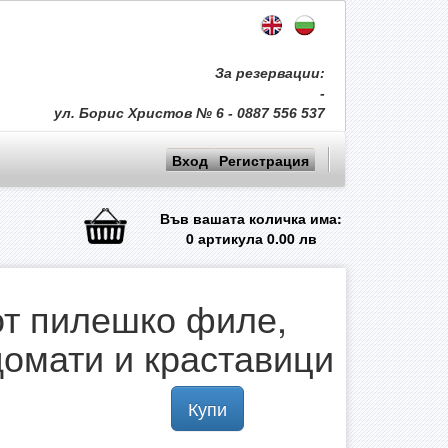
За резервации:
-
ул. Борис Христов № 6 - 0887 556 537
Вход
Регистрация
Във вашата количка има:
0
артикула
0.00
лв
т пилешко филе,
домати и краставици
Купи