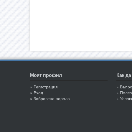
Моят профил
Как д
» Регистрация
» Въпр
» Вход
» Полез
» Забравена парола
» Услов