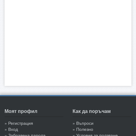
Моят профил
Как да поръчам
» Регистрация
» Въпроси
» Вход
» Полезно
» Забравена парола
» Условия за ползване