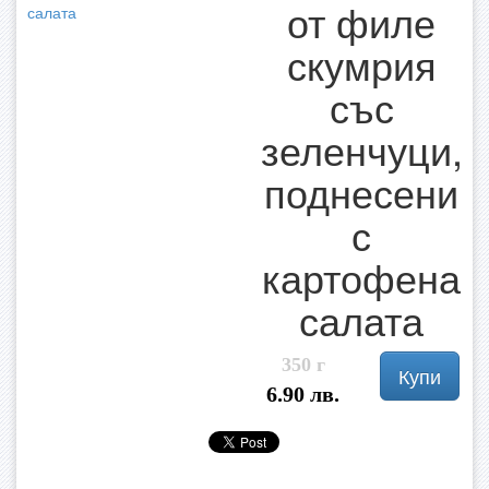
от филе
скумрия
със
зеленчуци,
поднесени
с
картофена
салата
350 г
Купи
6.90 лв.