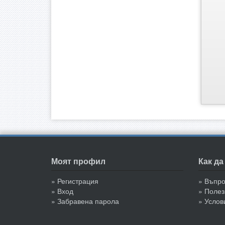
Моят профил
Как д
» Регистрация
» Въпр
» Вход
» Полез
» Забравена парола
» Услов