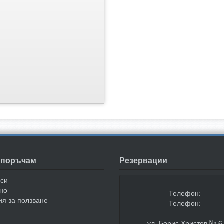
а поръчам
Резервации
оси
но
Телефон:
ия за ползване
Телефон:
ул. Борис Христов № 6