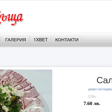
ГАЛЕРИЯ
1XBET
КОНТАКТИ
Сал
домат,патладжан
320г
7.60 лв.