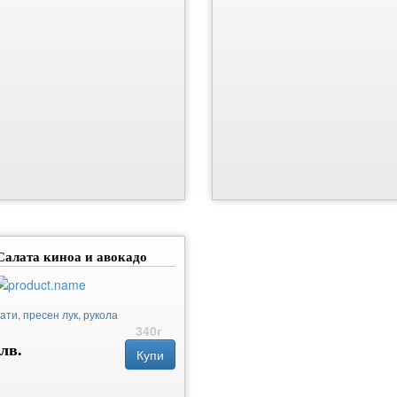
Салата киноа и авокадо
ати, пресен лук, рукола
340г
 лв.
Купи