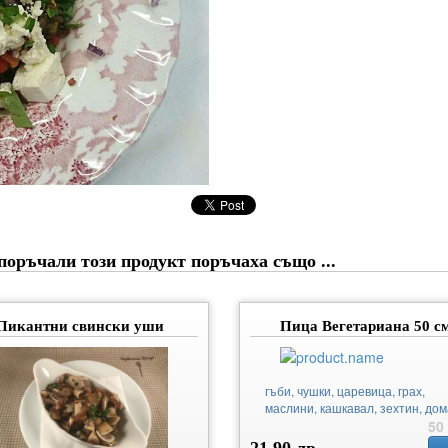
поръчали този продукт поръчаха също ...
Пикантни свински уши
Пица Вегетариана 50 см
гъби, чушки, царевица, грах,
маслини, кашкавал, зехтин, до
50
21.90 лв.