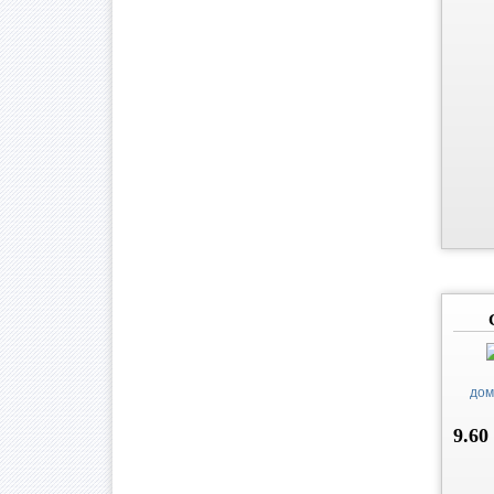
дом
9.60