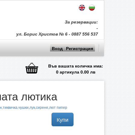
За резервации:
-
ул. Борис Христов № 6 - 0887 556 537
Вход
Регистрация
Във вашата количка има:
0
артикула
0.00
лв
ата лютика
,тиквичка,чушки,лук,сирене,лют пипер
Купи