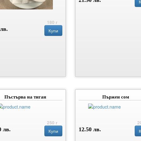
180 г
 лв.
Купи
Пъстърва на тиган
Пържен сом
250 г
2
0 лв.
12.50 лв.
Купи