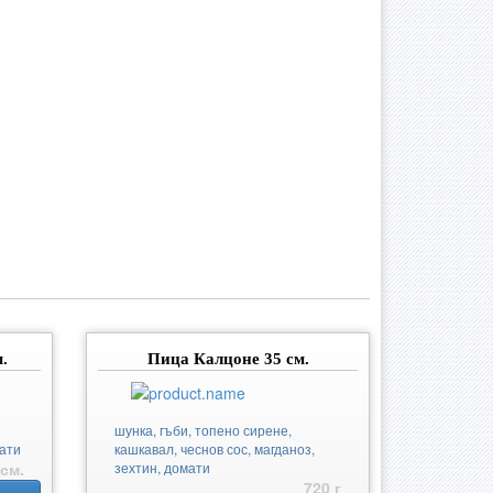
.
Пица Калцоне 35 см.
шунка, гъби, топено сирене,
мати
кашкавал, чеснов сос, магданоз,
 см.
зехтин, домати
720 г