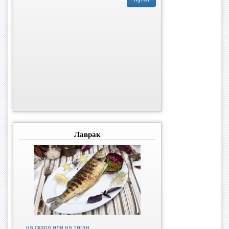
Лаврак
на скара или на тиган