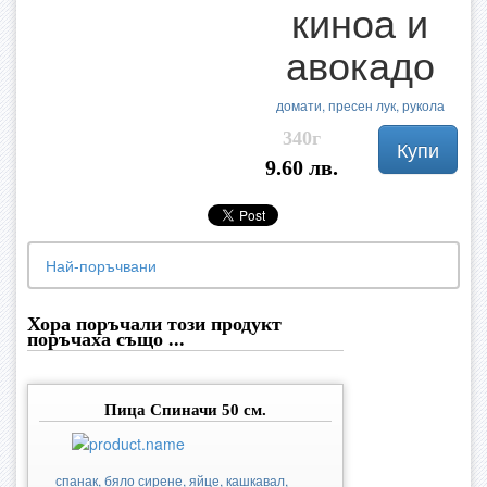
киноа и
авокадо
домати, пресен лук, рукола
340г
Купи
9.60 лв.
Най-поръчвани
Хора поръчали този продукт
поръчаха също ...
Пица Спиначи 50 см.
спанак, бяло сирене, яйце, кашкавал,