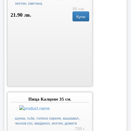
зехтин, сметана.
50 см.
21.90 лв.
Купи
Пица Калцоне 35 см.
шунка, гъби, топено сирене, кашкавал,
чеснов сос, магданоз, зехтин, домати
720 г