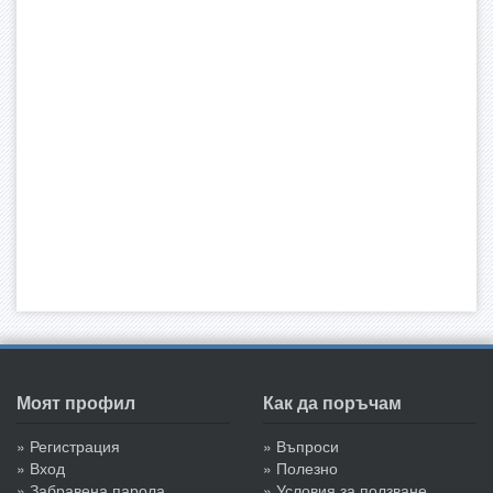
Моят профил
Как да поръчам
» Регистрация
» Въпроси
» Вход
» Полезно
» Забравена парола
» Условия за ползване