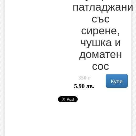
патладжани
със
сирене,
чушка и
доматен
сос
350 г
Купи
5.90 лв.