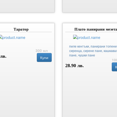
Таратор
Плато панирани мезет
пиле кентъки, панирани топени
300 мл
сиренца, сирене пане, кашкава
пане, чушки пане
 лв.
Купи
10
28.90 лв.