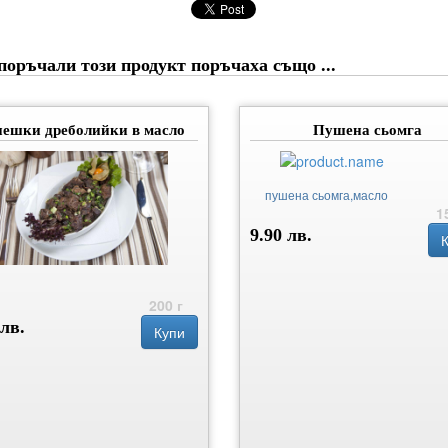
поръчали този продукт поръчаха също ...
ешки дреболийки в масло
Пушена сьомга
пушена сьомга,масло
1
9.90 лв.
200 г
 лв.
Купи