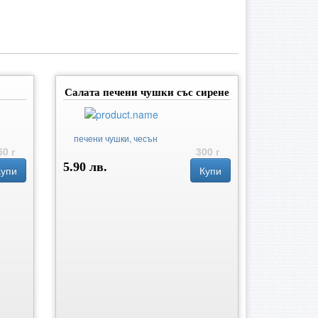
Салата печени чушки със сирене
печени чушки, чесън
50 г
300 г
5.90 лв.
Купи
Купи