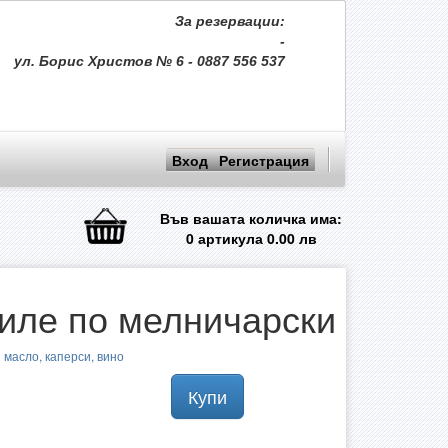
За резервации:
-
ул. Борис Христов № 6 - 0887 556 537
Вход
Регистрация
Във вашата количка има:
0
артикула
0.00
лв
иле по мелничарски
масло, каперси, вино
Купи