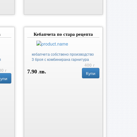
а
Кебапчета по стара рецепта
кебапчета собствено производство
л
3 броя с комбинирана гарнитура
400 г
00 г
7.90 лв.
Купи
Купи