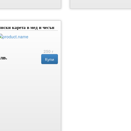
нски карета в мед и чесън
250 г
 лв.
Купи