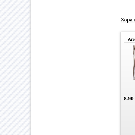
Хора 
Агн
8.90