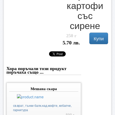
картофи
със
сирене
250 г
Купи
5.70 лв.
Хора поръчали този продукт
поръчаха също ...
Мешана скара
св.врат, тънки балк.над.кюфте, кебапче,
гарнитура
500 г