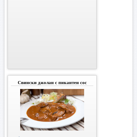
Свински джолан с пикантен сос