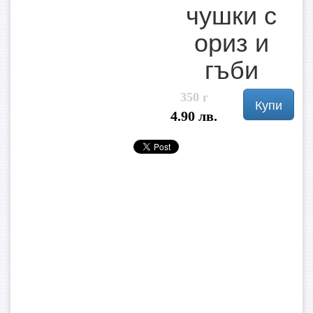
чушки с
ориз и
гъби
350 г
Купи
4.90 лв.