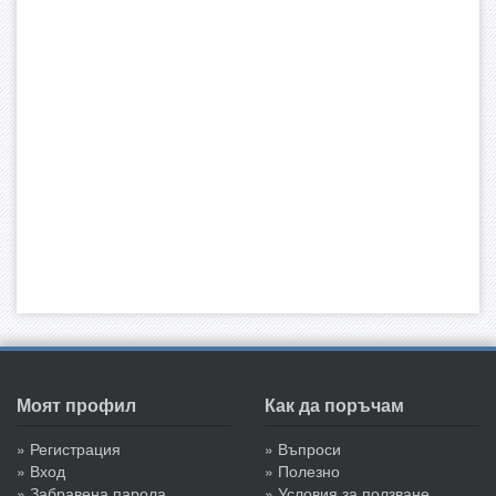
Моят профил
Как да поръчам
» Регистрация
» Въпроси
» Вход
» Полезно
» Забравена парола
» Условия за ползване