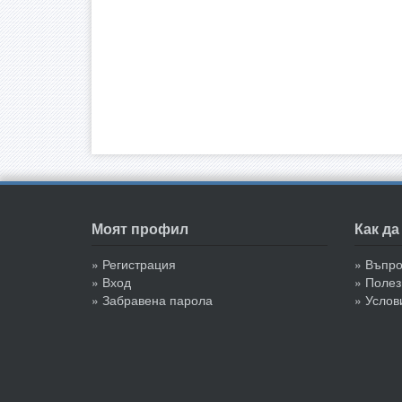
Моят профил
Как д
» Регистрация
» Въпр
» Вход
» Полез
» Забравена парола
» Услов