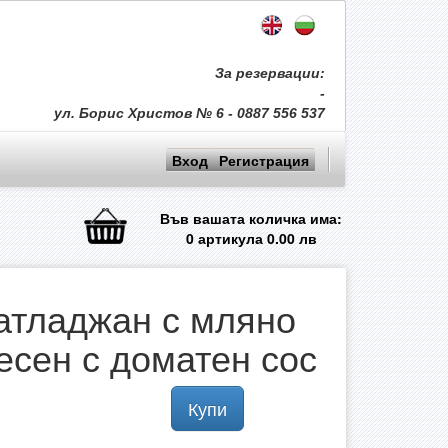
За резервации:
-
ул. Борис Христов № 6 - 0887 556 537
Вход
Регистрация
Във вашата количка има:
0
артикула
0.00
лв
атладжан с мляно
есен с доматен сос
Купи