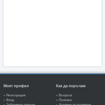
Моят профил
Как да поръчам
» Регистрация
» Въпроси
» Вход
» Полезно
» Забравена парола
» Условия за ползване