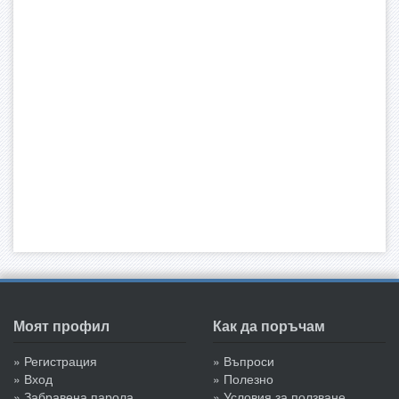
Моят профил
Как да поръчам
» Регистрация
» Въпроси
» Вход
» Полезно
» Забравена парола
» Условия за ползване