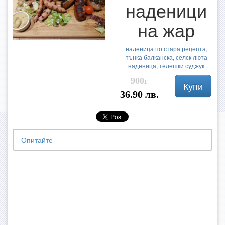
наденици
на жар
наденица по стара рецепта,
тънка балканска, селск люта
наденица, телешки суджук
900г
Купи
36.90 лв.
Опитайте