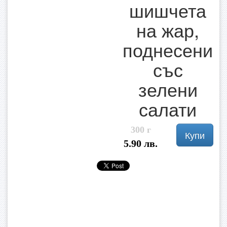
шишчета
на жар,
поднесени
със
зелени
салати
300 г
Купи
5.90 лв.