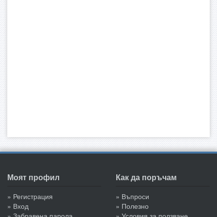
Моят профил
Как да поръчам
» Регистрация
» Въпроси
» Вход
» Полезно
» Забравена парола
» Условия за ползване