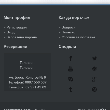
Моят профил
Как да поръчам
» Регистрация
» Въпроси
» Вход
» Полезно
» Забравена парола
» Условия за ползване
Резервации
Сподели
Телефон:
Телефон:
ул. Борис Христов № 6
Телефон: 0887 556 537
Телефон: 02 971 49 63
chervenata.com
- Всички
Уебдизайн от
xXc