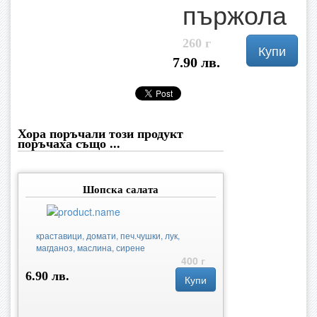
пържола
260 г
Купи
7.90 лв.
Хора поръчали този продукт
поръчаха също ...
Шопска салата
краставици, домати, печ.чушки, лук,
магданоз, маслина, сирене
400 г
6.90 лв.
Купи