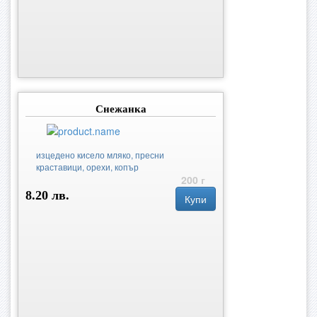
Снежанка
изцедено кисело мляко, пресни
краставици, орехи, копър
200 г
8.20 лв.
Купи