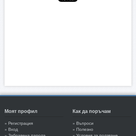
Моят профил
Как да поръчам
» Регистрация
» Въпроси
» Вход
» Полезно
» Забравена парола
» Условия за ползване