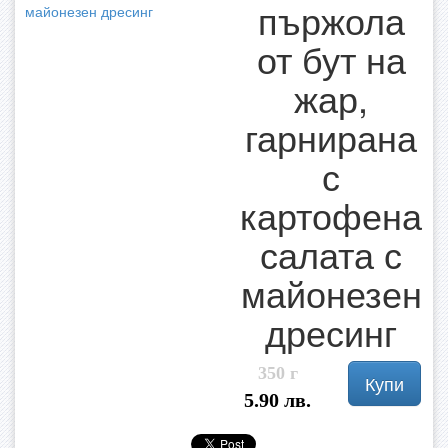
пържола
от бут на
жар,
гарнирана
с
картофена
салата с
майонезен
дресинг
350 г
Купи
5.90 лв.