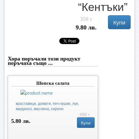
“Кентъки”
350 г
Купи
9.80 лв.
Хора поръчали този продукт
поръчаха също ...
Шопска салата
краставици, домати, печ.чушки, лук,
магданоз, маслина, сирене
400 г
5.80 лв.
Купи