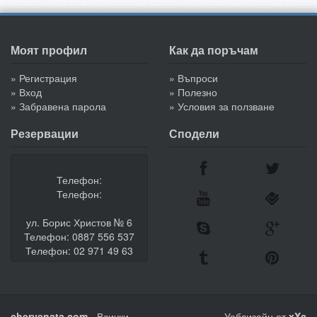
Моят профил
Как да поръчам
» Регистрация
» Въпроси
» Вход
» Полезно
» Забравена парола
» Условия за ползване
Резервации
Сподели
Телефон:
Телефон:
ул. Борис Христов № 6
Телефон: 0887 556 537
Телефон: 02 971 49 63
chervenata.com
- Всички
Уебдизайн от
xXc