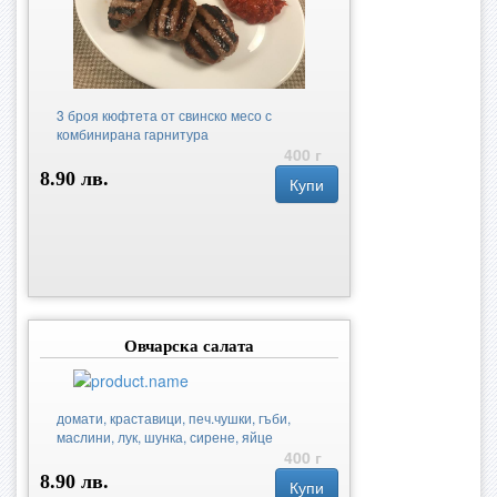
3 броя кюфтета от свинско месо с
комбинирана гарнитура
400 г
8.90 лв.
Купи
Овчарска салата
домати, краставици, печ.чушки, гъби,
маслини, лук, шунка, сирене, яйце
400 г
8.90 лв.
Купи