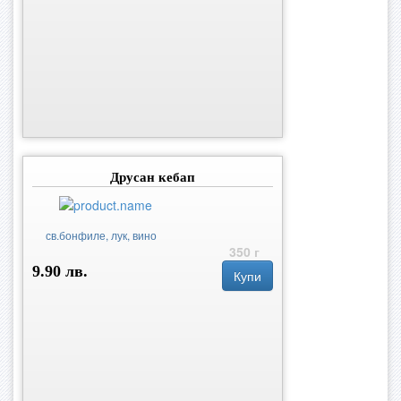
Друсан кебап
св.бонфиле, лук, вино
350 г
9.90 лв.
Купи