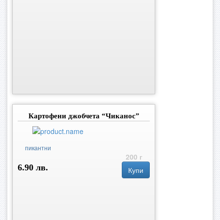
Картофени джобчета “Чиканос”
пикантни
200 г
6.90 лв.
Купи