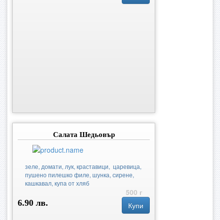
Салата Шедьовър
зеле, домати, лук, краставици, царевица,
пушено пилешко филе, шунка, сирене,
кашкавал, купа от хляб
500 г
6.90 лв.
Купи