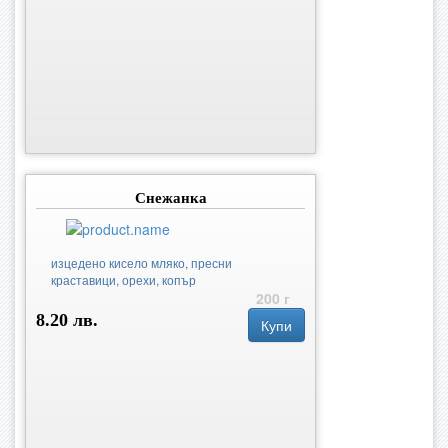
Снежанка
изцедено кисело мляко, пресни
краставици, орехи, копър
200 г
8.20 лв.
Купи