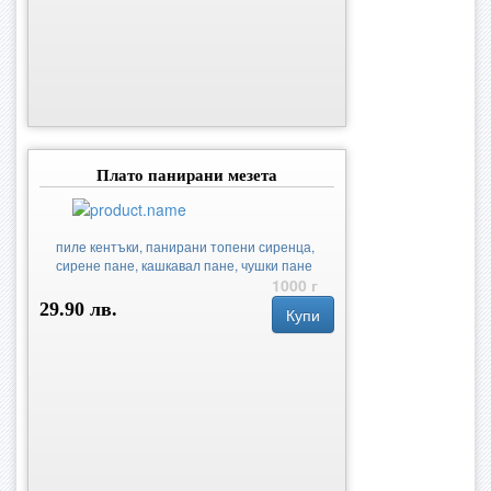
Плато панирани мезета
пиле кентъки, панирани топени сиренца,
сирене пане, кашкавал пане, чушки пане
1000 г
29.90 лв.
Купи