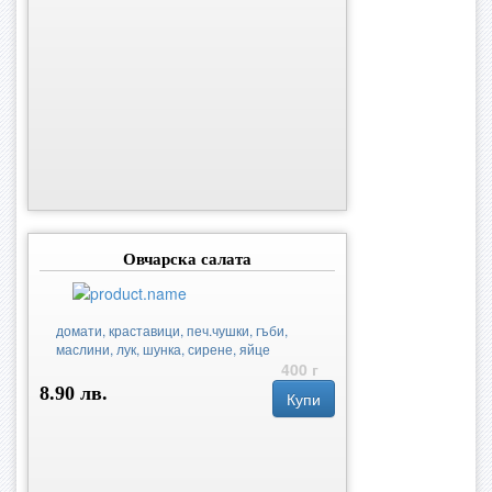
Овчарска салата
домати, краставици, печ.чушки, гъби,
маслини, лук, шунка, сирене, яйце
400 г
8.90 лв.
Купи