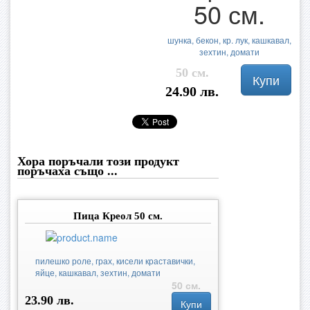
50 см.
шунка, бекон, кр. лук, кашкавал,
зехтин, домати
50 см.
Купи
24.90 лв.
Хора поръчали този продукт
поръчаха също ...
Пица Креол 50 см.
пилешко роле, грах, кисели краставички,
яйце, кашкавал, зехтин, домати
50 см.
23.90 лв.
Купи