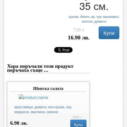
35 см.
шунка, бекон, кр. лук, кашкавал,
зехтин, домати
720 г
Купи
16.90 лв.
Хора поръчали този продукт
поръчаха също ...
Шопска салата
краставици, домати, печ.чушки, лук,
магданоз, маслина, сирене
400 г
6.90 лв.
Купи