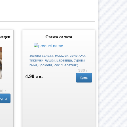
меден
Свежа салата
зелена салата, моркови, зеле, сур.
тиквички, чушки, царевица, сурови
гъби, броколи, сос “Салатен”)
380 г
4.90 лв.
Купи
00 г
Купи