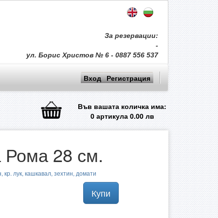
За резервации:
-
ул. Борис Христов № 6 - 0887 556 537
Вход
Регистрация
Във вашата количка има:
0
артикула
0.00
лв
 Рома 28 см.
, кр. лук, кашкавал, зехтин, домати
Купи