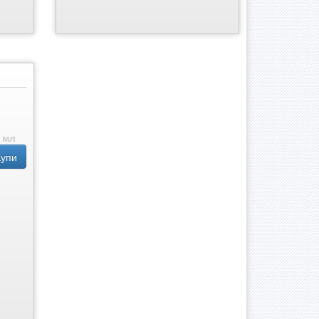
 мл
Купи