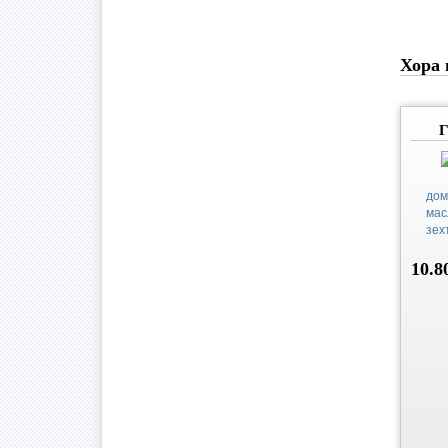
Хора 
Г
дом
мас
зех
10.8