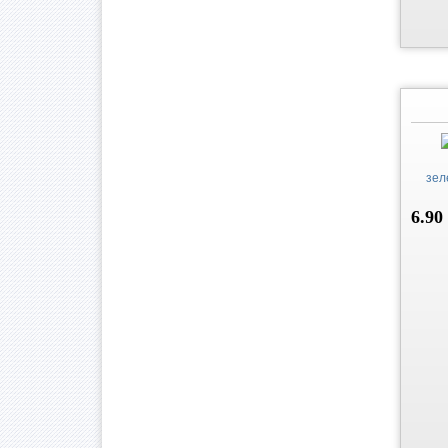
зел
6.90