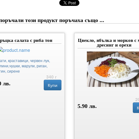
поръчали този продукт поръчаха също ...
ръцка салата с риба тон
Цвекло, ябълка и морков с 
дресинг и орехи
ати, краставици, червен лук,
лини,чушки, марули, риган,
тин, сирене
340 г
0 лв.
Купи
2
5.90 лв.