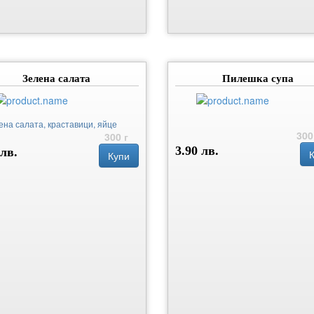
Зелена салатa
Пилешка супа
ена салата, краставици, яйце
300
300 г
3.90 лв.
 лв.
Купи