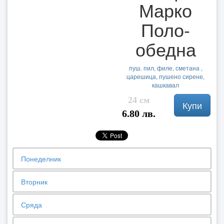
Марко
Поло-
обедна
пуш. пил, филе, сметана ,
царешица, пушено сирене,
кашкавал
24 см
Купи
6.80 лв.
Понеделник
Вторник
Сряда