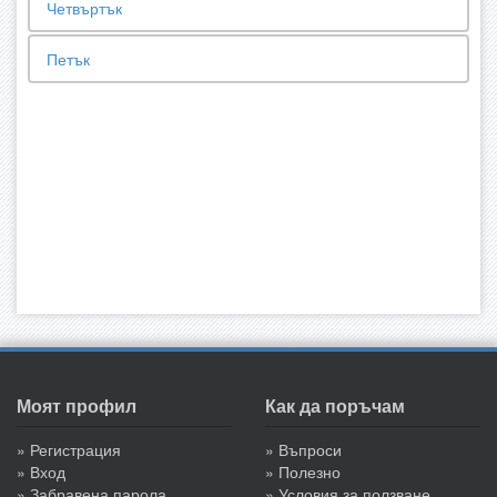
Четвъртък
Петък
Моят профил
Как да поръчам
» Регистрация
» Въпроси
» Вход
» Полезно
» Забравена парола
» Условия за ползване