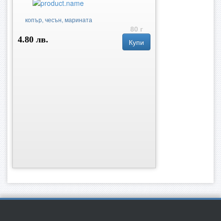
копър, чесън, марината
80 г
4.80 лв.
Купи