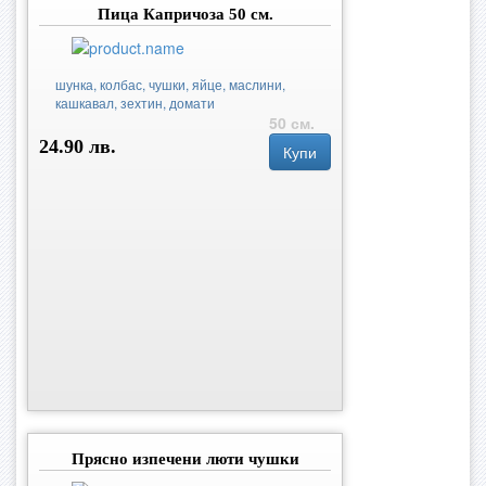
Пица Капричоза 50 см.
шунка, колбас, чушки, яйце, маслини,
кашкавал, зехтин, домати
50 см.
24.90 лв.
Купи
Прясно изпечени люти чушки