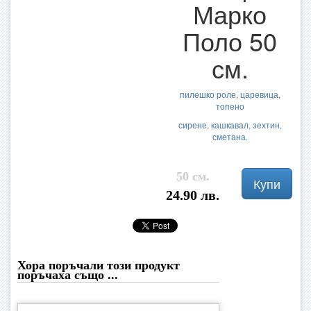
Марко
Поло 50
см.
пилешко роле, царевица,
топено
сирене, кашкавал, зехтин,
сметана.
50 см.
Купи
24.90 лв.
Хора поръчали този продукт
поръчаха също ...