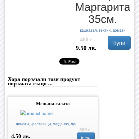
Маргарита
35см.
кашкавал, зехтин, домати
460 г
Купи
9.50 лв.
Хора поръчали този продукт
поръчаха също ...
Мешана салата
домати, краставици, магданоз, лук
300 г
4.50 лв.
Купи