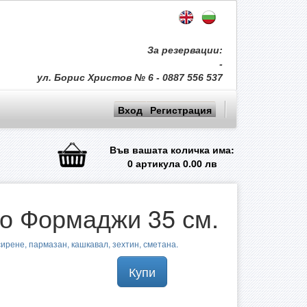
За резервации:
-
ул. Борис Христов № 6 - 0887 556 537
Вход
Регистрация
Във вашата количка има:
0
артикула
0.00
лв
о Формаджи 35 см.
сирене, пармазан, кашкавал, зехтин, сметана.
Купи