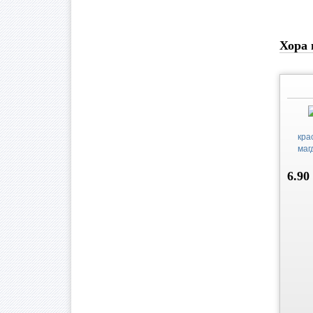
Хора 
кра
маг
6.90