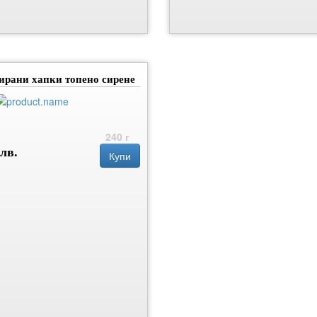
ирани хапки топено сирене
240 г
 лв.
Купи