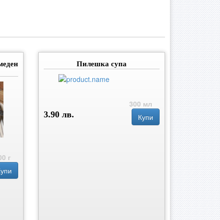
меден
Пилешка супа
300 мл
3.90 лв.
Купи
00 г
Купи