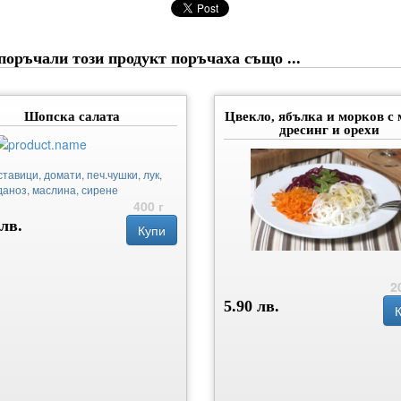
поръчали този продукт поръчаха също ...
Шопска салата
Цвекло, ябълка и морков с 
дресинг и орехи
ставици, домати, печ.чушки, лук,
даноз, маслина, сирене
400 г
 лв.
Купи
2
5.90 лв.