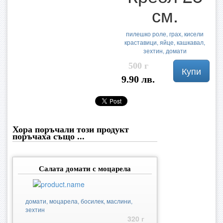
см.
пилешко роле, грах, кисели
краставици, яйце, кашкавал,
зехтин, домати
500 г
Купи
9.90 лв.
Хора поръчали този продукт
поръчаха също ...
Салата домати с моцарела
домати, моцарела, босилек, маслини,
зехтин
320 г