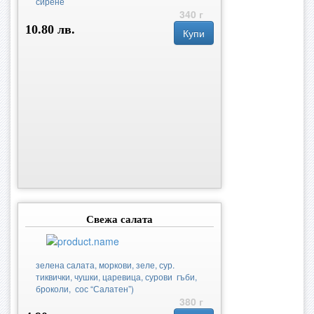
сирене
340 г
10.80 лв.
Купи
Свежа салата
зелена салата, моркови, зеле, сур.
тиквички, чушки, царевица, сурови гъби,
броколи, сос “Салатен”)
380 г