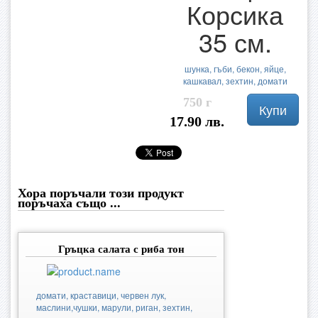
Корсика
35 см.
шунка, гъби, бекон, яйце,
кашкавал, зехтин, домати
750 г
Купи
17.90 лв.
Хора поръчали този продукт
поръчаха също ...
Гръцка салата с риба тон
домати, краставици, червен лук,
маслини,чушки, марули, риган, зехтин,