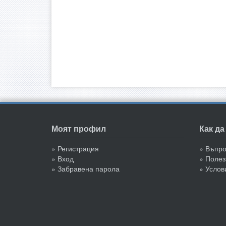
Моят профил
Как д
» Регистрация
» Въпр
» Вход
» Полез
» Забравена парола
» Услов