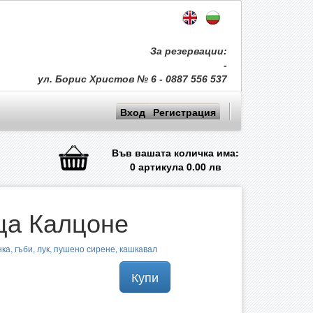
За резервации:
-
ул. Борис Христов № 6 - 0887 556 537
Вход
Регистрация
Във вашата количка има:
0
артикула
0.00
лв
ца Калцоне
ка, гъби, лук, пушено сирене, кашкавал
Купи