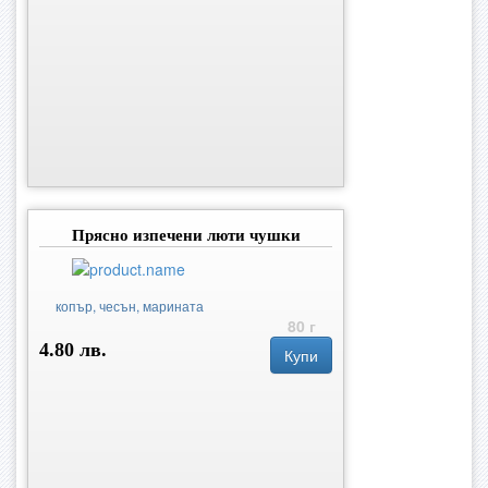
Прясно изпечени люти чушки
копър, чесън, марината
80 г
4.80 лв.
Купи