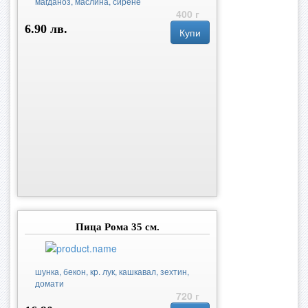
магданоз, маслина, сирене
400 г
6.90 лв.
Купи
Пица Рома 35 см.
шунка, бекон, кр. лук, кашкавал, зехтин,
домати
720 г