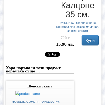
Калцоне
35 см.
шунка, гъби, топено сирене,
кашкавал, чеснов сос, магданоз,
зехтин, домати
720 г
Купи
15.90 лв.
Хора поръчали този продукт
поръчаха също ...
Шопска салата
краставици, домати, печ.чушки, лук,