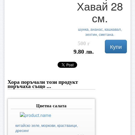
Хавай 28
см.
шунка, ананас, кашкавал,
зехтин, сметана.
500 г
Купи
9.80 лв.
Хора поръчали този продукт
поръчаха също ...
Цветна салата
китайско зеле, моркови, крастваици,
дресинг