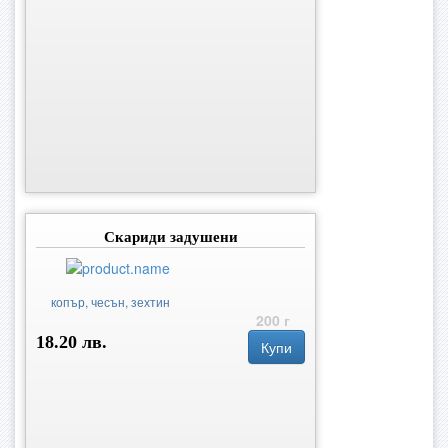
Скариди задушени
копър, чесън, зехтин
200 г
18.20 лв.
Купи