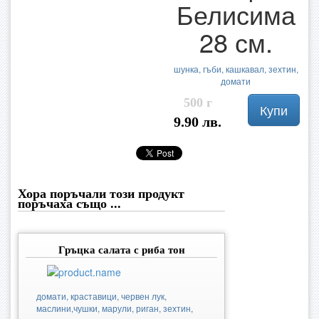
Белисима
28 см.
шунка, гъби, кашкавал, зехтин,
домати
500 г
Купи
9.90 лв.
Хора поръчали този продукт
поръчаха също ...
Гръцка салата с риба тон
домати, краставици, червен лук,
маслини,чушки, марули, риган, зехтин,