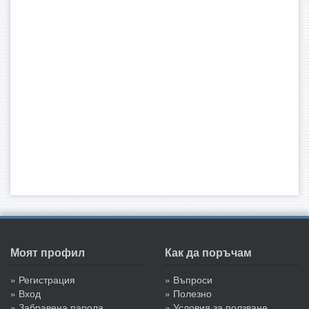
Моят профил
Как да поръчам
» Регистрация
» Въпроси
» Вход
» Полезно
» Забравена парола
» Условия за ползване