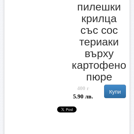
пилешки
крилца
със сос
териаки
върху
картофено
пюре
400 г
Купи
5.90 лв.