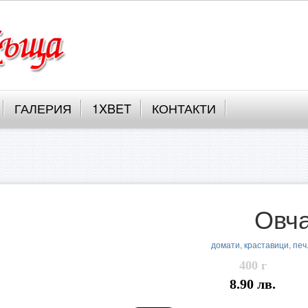
ГАЛЕРИЯ
1XBET
КОНТАКТИ
Овча
домати, краставици, печ.
400 г
8.90 лв.