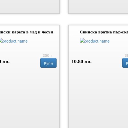
нски карета в мед и чесън
Свинска вратна пържо
250 г
3
0 лв.
10.80 лв.
Купи