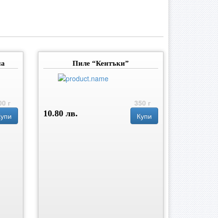
на
Пиле “Кентъки”
00 г
350 г
10.80 лв.
Купи
Купи