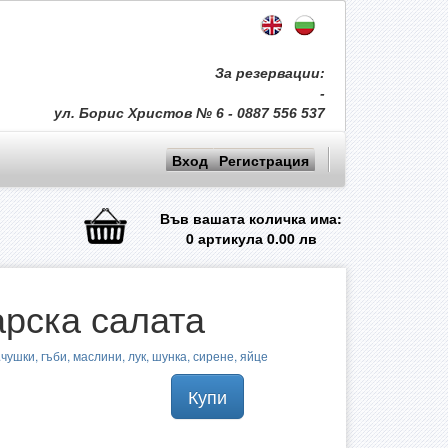
За резервации:
-
ул. Борис Христов № 6 - 0887 556 537
Вход
Регистрация
Във вашата количка има:
0
артикула
0.00
лв
рска салата
чушки, гъби, маслини, лук, шунка, сирене, яйце
Купи