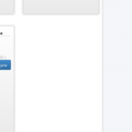
ла
60 г
Купи