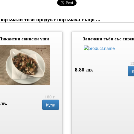
поръчали този продукт поръчаха също ...
Пикантни свински уши
Запечени гъби със сире
2
8.80 лв.
180 г
 лв.
Купи