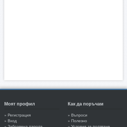
Моят профил
Как да поръчам
» Регистрация
» Въпроси
» Вход
» Полезно
» Забравена парола
» Условия за ползване