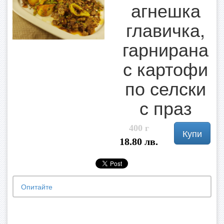
агнешка
главичка,
гарнирана
с картофи
по селски
с праз
400 г
Купи
18.80 лв.
Опитайте