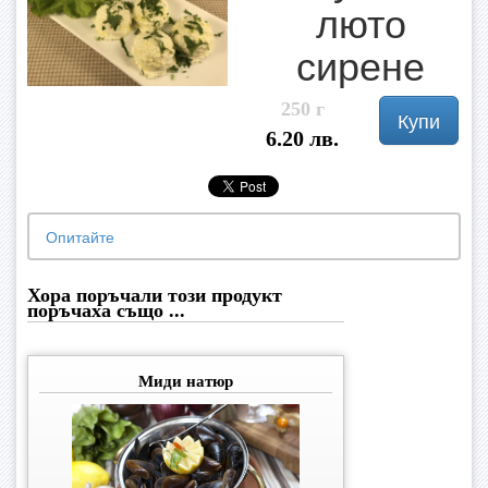
люто
сирене
250 г
Купи
6.20 лв.
Опитайте
Хора поръчали този продукт
поръчаха също ...
Миди натюр