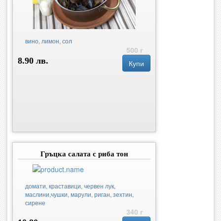
вино, лимон, сол
500 г
8.90 лв.
Купи
Гръцка салата с риба тон
домати, краставици, червен лук,
маслини,чушки, марули, риган, зехтин,
сирене
340 г