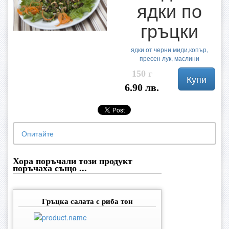
ядки по
гръцки
ядки от черни миди,копър,
пресен лук, маслини
150 г
Купи
6.90 лв.
Опитайте
Хора поръчали този продукт
поръчаха също ...
Гръцка салата с риба тон