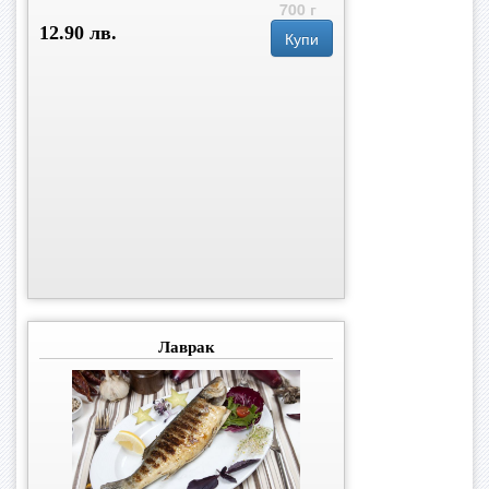
700 г
12.90 лв.
Купи
Лаврак