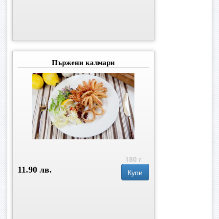
Пържени калмари
180 г
11.90 лв.
Купи