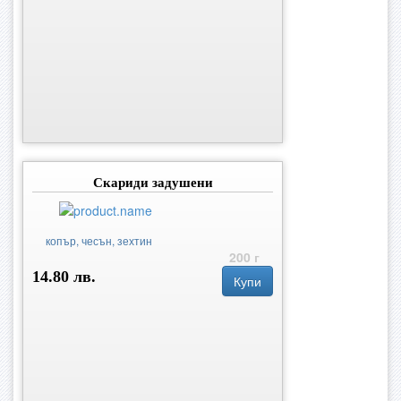
Скариди задушени
копър, чесън, зехтин
200 г
14.80 лв.
Купи