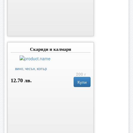
Скариди и калмари
вино, чесън, копър
200 г
12.70 лв.
Купи