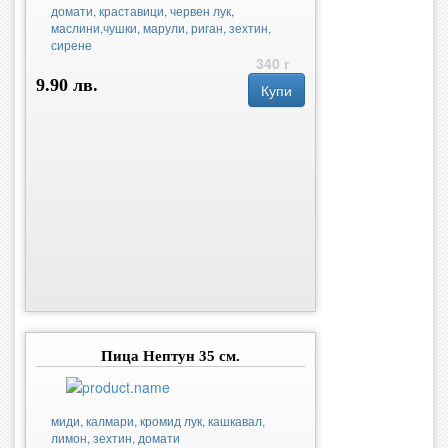
домати, краставици, червен лук,
маслини,чушки, марули, риган, зехтин,
сирене
340 г
9.90 лв.
Купи
Пица Нептун 35 см.
миди, калмари, кромид лук, кашкавал,
лимон, зехтин, домати