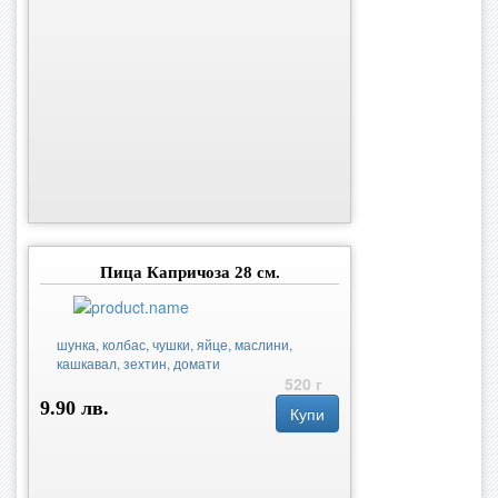
Пица Капричоза 28 см.
шунка, колбас, чушки, яйце, маслини,
кашкавал, зехтин, домати
520 г
9.90 лв.
Купи