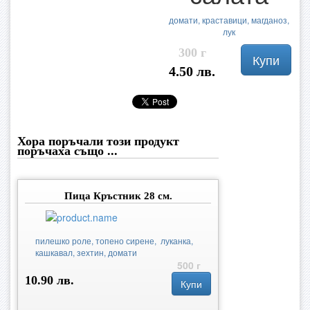
домати, краставици, магданоз,
лук
300 г
Купи
4.50 лв.
Хора поръчали този продукт
поръчаха също ...
Пица Кръстник 28 см.
пилешко роле, топено сирене, луканка,
кашкавал, зехтин, домати
500 г
10.90 лв.
Купи