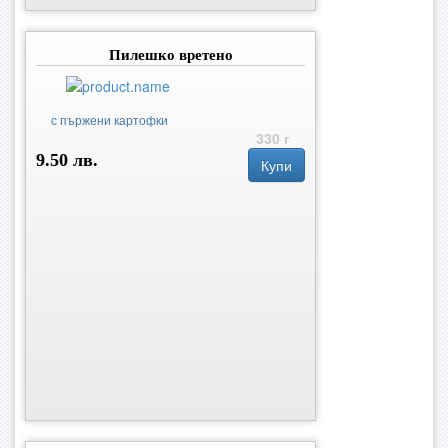
Пилешко вретено
с пържени картофки
330 г
9.50 лв.
Купи