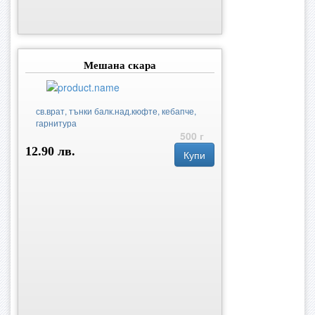
Мешана скара
св.врат, тънки балк.над.кюфте, кебапче,
гарнитура
500 г
12.90 лв.
Купи