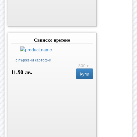
Свинско вретено
с пържени картофки
330 г
11.90 лв.
Купи