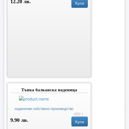
12.20 лв.
Купи
Тънка балканска наденица
наденички собствено производство
400 г
9.90 лв.
Купи