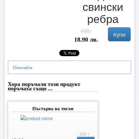
свински
ребра
600г
Купи
18.90 лв.
Опитайте
Хора поръчали този продукт
поръчаха също ...
Пъстърва на тиган
250 г