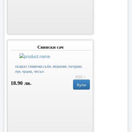
Свински сач
св.врат,тиквички,гъби, моркови, печурки,
лук, чушка, чесън
950 г
18.90 лв.
Купи